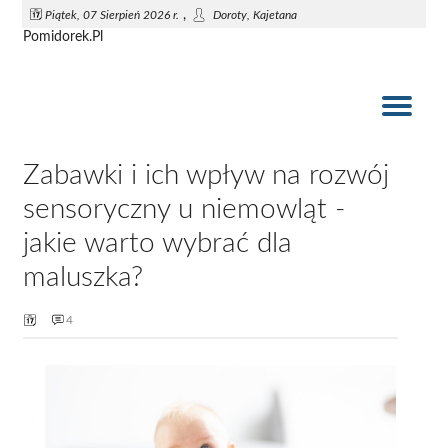
,
Piątek, 07 Sierpień 2026 r.
Doroty, Kajetana
Pomidorek.Pl
Jak samodzielnie uszyć kocyk i poduszkę do wózka dziecięcego?
Najlepsze zabawki dla małych dzieci
Lalki pierwsze przyjaciółki
Wózek dla lalek
Pomidorek.pl
Zabawki i ich wpływ na rozwój
sensoryczny u niemowląt -
jakie warto wybrać dla
maluszka?
4