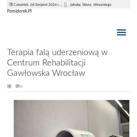
,
Czwartek, 06 Sierpień 2026 r.
Jakuba, Sławy, Wincentego
Pomidorek.Pl
Jak samodzielnie uszyć kocyk i poduszkę do wózka dziecięcego?
Najlepsze zabawki dla małych dzieci
Lalki pierwsze przyjaciółki
Wózek dla lalek
Pomidorek.pl
Terapia falą uderzeniową w
Centrum Rehabilitacji
Gawłowska Wrocław
6