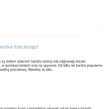
 wózka dziecięcego?
e są małym dzieciom bardzo ważną rolę odgrywają kocyki.
, w pomieszczeniach oraz na spacerze. Od kilku lat bardzo popularne
ełną pościelową. Niestety za taki...
mi możemy kupić najróżniejsze zabawki, od lat święcą triumfy