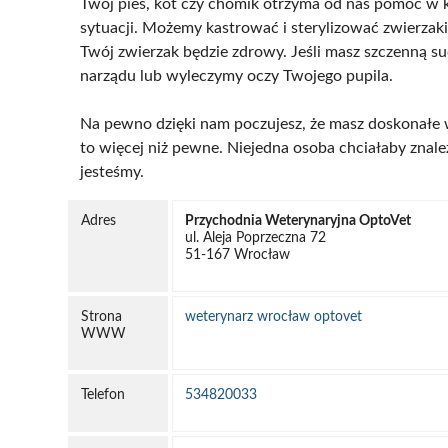
Twój pies, kot czy chomik otrzyma od nas pomoc w k
sytuacji. Możemy kastrować i sterylizować zwierzaki,
Twój zwierzak będzie zdrowy. Jeśli masz szczenną s
narządu lub wyleczymy oczy Twojego pupila.
Na pewno dzięki nam poczujesz, że masz doskonałe ws
to więcej niż pewne. Niejedna osoba chciałaby znal
jesteśmy.
Adres
Przychodnia Weterynaryjna OptoVet
ul. Aleja Poprzeczna 72
51-167 Wrocław
Strona
weterynarz wrocław optovet
WWW
Telefon
534820033