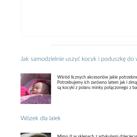
Jak samodzielnie uszyć kocyk i poduszkę do
Wśród licznych akcesoriów jakie potrzebn
Potrzebujemy ich zarówno latem jak i zimą
są kocyki z polaru minky połączonego z baw
Wózek dla lalek
Mimo iż w sklepach z artykułami dziecięcy