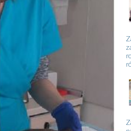
Z
z
r
r
Z